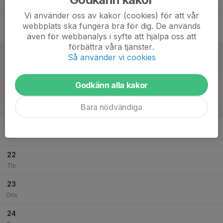
Tor
Vi använder oss av kakor (cookies) för att vår
18
webbplats ska fungera bra för dig. De används
Fre
även för webbanalys i syfte att hjälpa oss att
förbättra våra tjänster.
19
Så använder vi cookies
Lör
20
Godkänn alla kakor
Sön
Bara nödvändiga
v.39
21
Mån
22
Tis
23
Ons
24