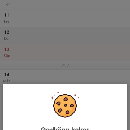
Tor
11
Fre
12
Lör
13
Sön
v.38
14
Mån
15
Tis
16
Ons
17
Godkänn kakor