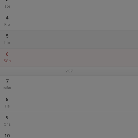
Tor
4
Fre
5
Lör
6
Sön
v.37
7
Mån
8
Tis
9
Ons
10