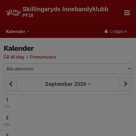
Skillingaryds Innebandyklubb
PF19
Logga in
Kalender
Kalender
Gå till idag
|
Prenumerera
September 2026
1
Tis
2
Ons
3