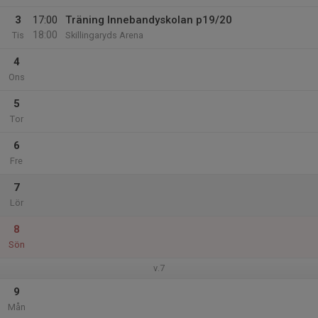
3
17:00
Träning Innebandyskolan p19/20
18:00
Tis
Skillingaryds Arena
4
Ons
5
Tor
6
Fre
7
Lör
8
Sön
v.7
9
Mån