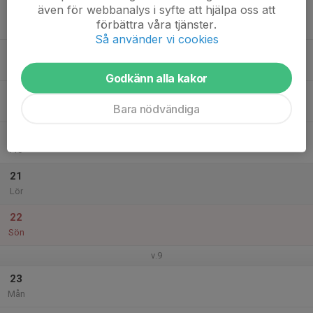
även för webbanalys i syfte att hjälpa oss att
17
17:00
Träning Innebandyskolan p19/20
förbättra våra tjänster.
18:00
Tis
Skillingaryds Arena
Så använder vi cookies
18
Ons
Godkänn alla kakor
19
Bara nödvändiga
Tor
20
Fre
21
Lör
22
Sön
v.9
23
Mån