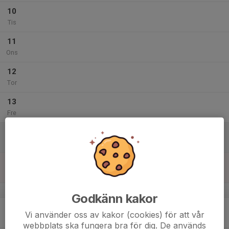
10
Tis
11
Ons
12
Tor
13
Fre
14
Lör
15
Sön
v.8
Godkänn kakor
16
Vi använder oss av kakor (cookies) för att vår
Mån
webbplats ska fungera bra för dig. De används