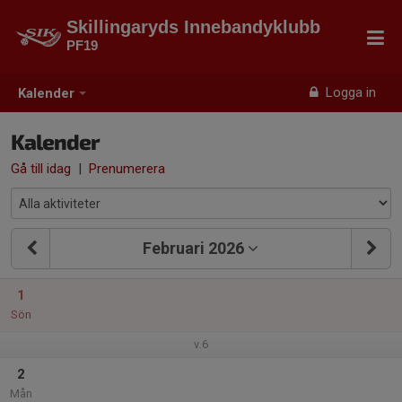
Skillingaryds Innebandyklubb
PF19
Logga in
Kalender
Kalender
Gå till idag
|
Prenumerera
Februari 2026
1
Sön
v.6
2
Mån