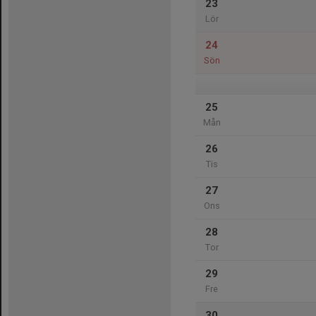
23
Lör
24
Sön
25
Mån
26
Tis
27
Ons
28
Tor
29
Fre
30