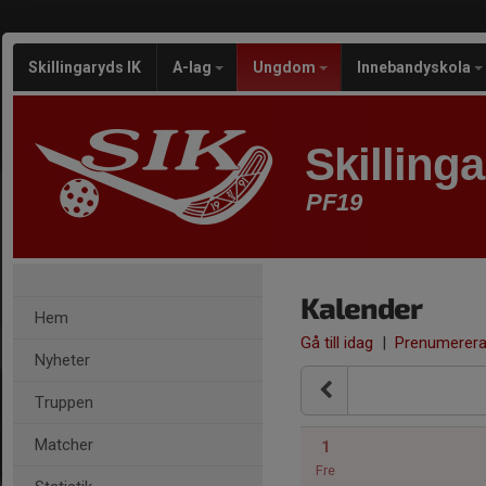
Skillingaryds IK
A-lag
Ungdom
Innebandyskola
Skilling
PF19
Kalender
Hem
Gå till idag
|
Prenumerer
Nyheter
Truppen
Matcher
1
Fre