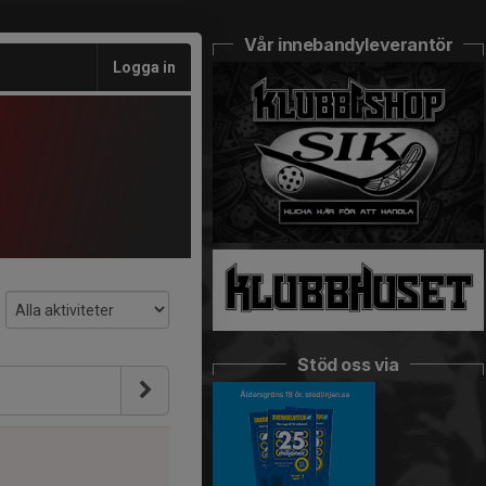
Vår innebandyleverantör
Logga in
Stöd oss via