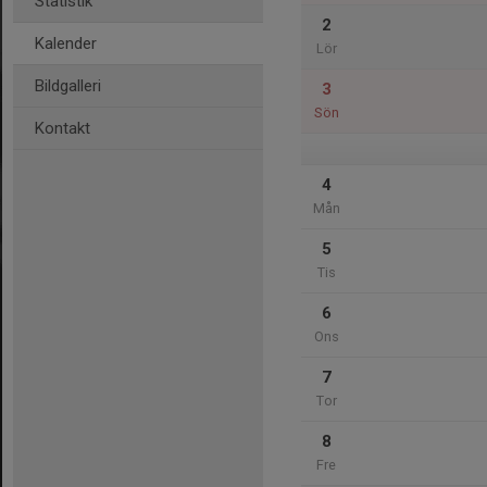
Statistik
2
Kalender
Lör
Bildgalleri
3
Sön
Kontakt
4
Mån
5
Tis
6
Ons
7
Tor
8
Fre