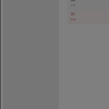
Lör
31
Sön