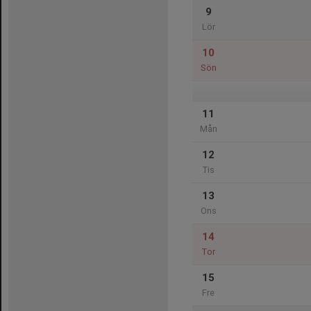
9
Lör
10
Sön
11
Mån
12
Tis
13
Ons
14
Tor
15
Fre