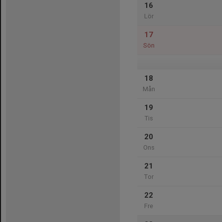
16
Lör
17
Sön
18
Mån
19
Tis
20
Ons
21
Tor
22
Fre