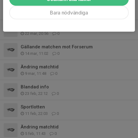
Ändrad träningstid
Bara nödvändiga
28 mar, 16:23
1
Träningen 24/3...
22 mar, 20:56
0
Gällande matchen mot Forserum
14 mar, 11:02
0
Ändring matchtid
9 mar, 11:48
0
Blandad info
23 feb, 22:12
0
Sportlotten
11 feb, 22:03
0
Ändring matchtid
5 feb, 11:43
0