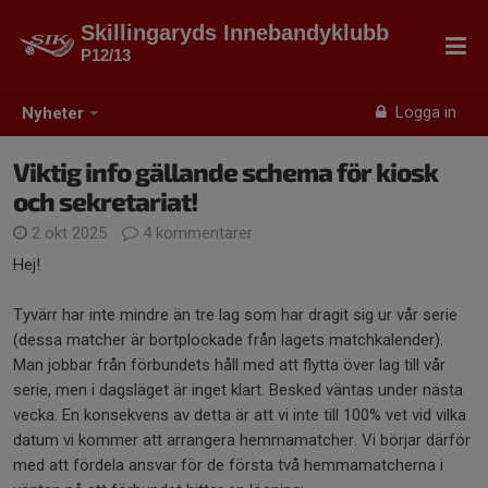
Skillingaryds Innebandyklubb
P12/13
Logga in
Nyheter
Viktig info gällande schema för kiosk
och sekretariat!
2 okt 2025
4 kommentarer
Hej!
Tyvärr har inte mindre än tre lag som har dragit sig ur vår serie
(dessa matcher är bortplockade från lagets matchkalender).
Man jobbar från förbundets håll med att flytta över lag till vår
serie, men i dagsläget är inget klart. Besked väntas under nästa
vecka. En konsekvens av detta är att vi inte till 100% vet vid vilka
datum vi kommer att arrangera hemmamatcher. Vi börjar därför
med att fördela ansvar för de första två hemmamatcherna i