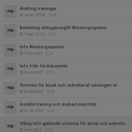
Ändring träningar
14 jan, 22:05
0
Betalning deltagaravgift Warbergsspelen
14 jan, 22:01
0
Info Warbergsspelen
7 dec 2025
2
Info från föräldramöte
26 okt 2025
0
Schema för kiosk och sekretariat säsongen ut
26 okt 2025
0
Inställd träning och ändrad matchtid
21 okt 2025
0
Viktig info gällande schema för kiosk och sekretariat!
2 okt 2025
4