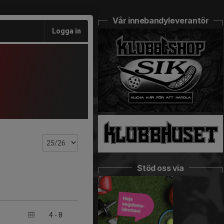
Vår innebandyleverantör
Logga in
Stöd oss via
4
-
8