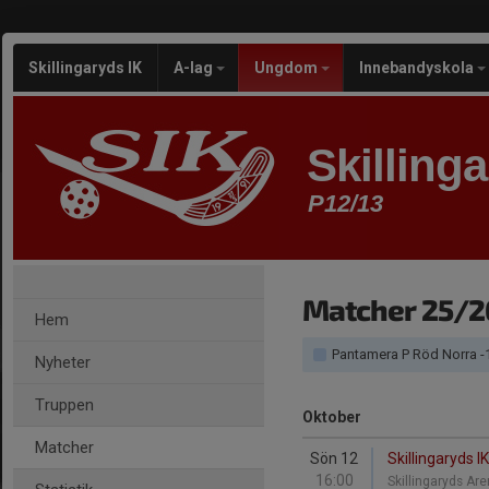
Skillingaryds IK
A-lag
Ungdom
Innebandyskola
Skilling
P12/13
Matcher 25/2
Hem
Pantamera P Röd Norra -
Nyheter
Truppen
Oktober
Matcher
Sön 12
Skillingaryds I
16:00
Skillingaryds A