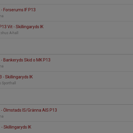
K - Forserums IF P13
rena
13 Vit - Skillingaryds IK
tshus A-hall
IK - Bankeryds Skid o MK P13
rena
- Skillingaryds IK
 Sporthall
IK - Ölmstads IS/Gränna AIS P13
rena
- Skillingaryds IK