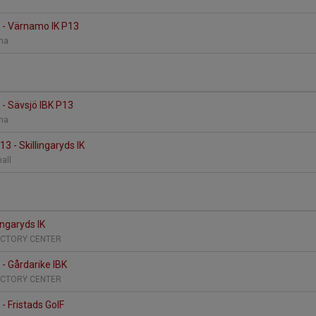
IK - Värnamo IK P13
rena
K - Sävsjö IBK P13
rena
3 - Skillingaryds IK
hall
lingaryds IK
ICTORY CENTER
K - Gårdarike IBK
ICTORY CENTER
 - Fristads GoIF