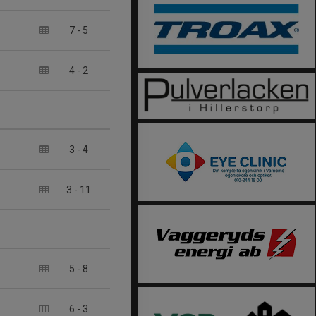
7
-
5
4
-
2
3
-
4
3
-
11
5
-
8
6
-
3