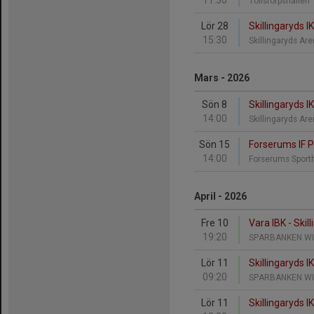
11:30
Töllstorpshallen
Lör 28
Skillingaryds 
15:30
Skillingaryds A
Mars - 2026
Sön 8
Skillingaryds I
14:00
Skillingaryds A
Sön 15
Forserums IF P1
14:00
Forserums Sport
April - 2026
Fre 10
Vara IBK - Skil
19:20
SPARBANKEN W
Lör 11
Skillingaryds I
09:20
SPARBANKEN W
Lör 11
Skillingaryds IK