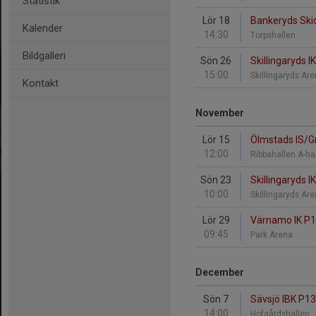
Statistik
Lör 18
Bankeryds Skid
Kalender
14:30
Torpshallen
Bildgalleri
Sön 26
Skillingaryds I
15:00
Skillingaryds A
Kontakt
November
Lör 15
Ölmstads IS/Gr
12:00
Ribbahallen A-ha
Sön 23
Skillingaryds I
10:00
Skillingaryds A
Lör 29
Värnamo IK P13
09:45
Park Arena
December
Sön 7
Sävsjö IBK P13 
14:00
Hofgårdshallen