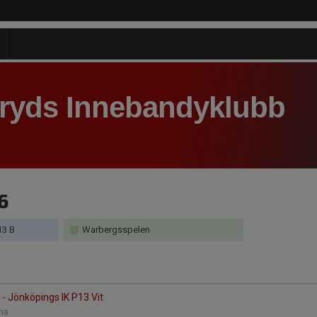
aryds Innebandyklubb
6
13 B
Warbergsspelen
K - Jönköpings IK P13 Vit
rena