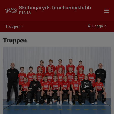
Skillingaryds Innebandyklubb
P12/13
Logga in
Truppen
Truppen