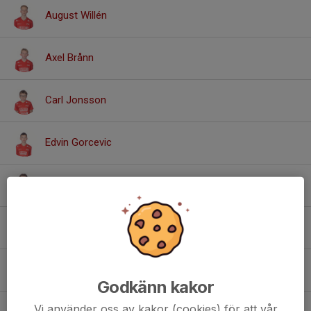
August Willén
Axel Brånn
Carl Jonsson
Edvin Gorcevic
Elliott Mitchell
Harry Norén Aspsjö
Hjalmar Andersson
Godkänn kakor
Vi använder oss av kakor (cookies) för att vår