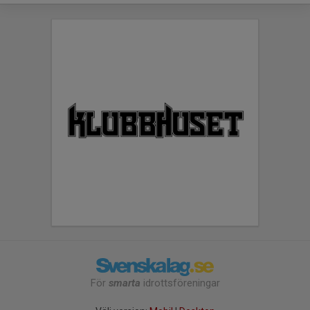
För
smarta
idrottsföreningar