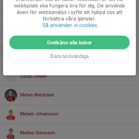
Isak Wetter
webbplats ska fungera bra för dig. De används
även för webbanalys i syfte att hjälpa oss att
förbättra våra tjänster.
Karl-Oskar Philip
Så använder vi cookies
Kewin Mårts
Godkänn alla kakor
Bara nödvändiga
Knut Aden
Lucaz Lindell
Melvin Ahlstrand
Melwin Johansson
Moltas Stensson