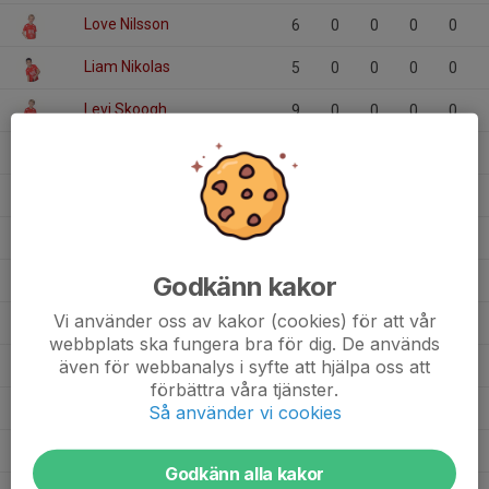
Love Nilsson
6
0
0
0
0
Liam Nikolas
5
0
0
0
0
Levi Skoogh
9
0
0
0
0
Levi S Öderstedt
5
0
0
0
0
Kinan Al Ali
6
0
0
0
0
Harry Nordin
3
0
0
0
0
Godkänn kakor
Hannes Thunander
3
0
0
0
0
Vi använder oss av kakor (cookies) för att vår
Gunnar Ahlnér
5
0
0
0
0
webbplats ska fungera bra för dig. De används
även för webbanalys i syfte att hjälpa oss att
Gillis Persson
6
0
0
0
0
förbättra våra tjänster.
Erik Johansson
3
0
0
0
0
Så använder vi cookies
Ebbe Henrysson
6
0
0
0
0
Godkänn alla kakor