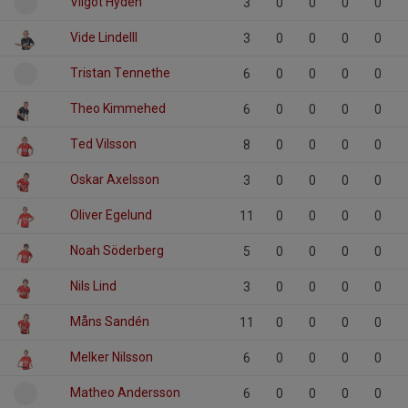
Vilgot Hydén
3
0
0
0
0
Vide Lindelll
3
0
0
0
0
Tristan Tennethe
6
0
0
0
0
Theo Kimmehed
6
0
0
0
0
Ted Vilsson
8
0
0
0
0
Oskar Axelsson
3
0
0
0
0
Oliver Egelund
11
0
0
0
0
Noah Söderberg
5
0
0
0
0
Nils Lind
3
0
0
0
0
Måns Sandén
11
0
0
0
0
Melker Nilsson
6
0
0
0
0
Matheo Andersson
6
0
0
0
0