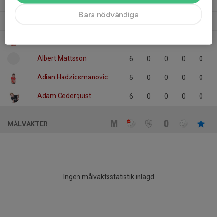
Dolt namn
6
0
0
0
0
Bara nödvändiga
Arvid Rydén
6
0
0
0
0
Arvid Harsbo
6
0
0
0
0
Albert Mattsson
6
0
0
0
0
Adian Hadziosmanovic
5
0
0
0
0
Adam Cederquist
6
0
0
0
0
MÅLVAKTER
Ingen målvaktsstatistik inlagd