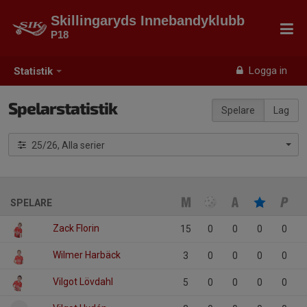
Skillingaryds Innebandyklubb
P18
Logga in
Statistik
Spelarstatistik
Spelare
Lag
25/26, Alla serier
SPELARE
Zack Florin
15
0
0
0
0
Wilmer Harbäck
3
0
0
0
0
Vilgot Lövdahl
5
0
0
0
0