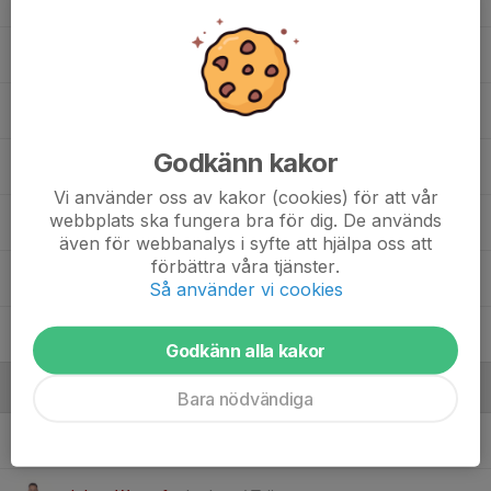
Loui Johansson
Lowe Wernefur
Godkänn kakor
Max Fridell
Vi använder oss av kakor (cookies) för att vår
webbplats ska fungera bra för dig. De används
Olle Jonsson
även för webbanalys i syfte att hjälpa oss att
förbättra våra tjänster.
Wille Karlhager
Så använder vi cookies
William Wibeck
Godkänn alla kakor
Ledare
Bara nödvändiga
Andreas Jonsson
Ledare / Tränare