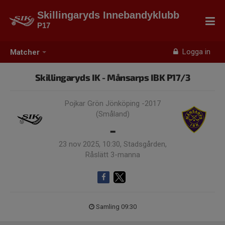
Skillingaryds Innebandyklubb
P17
Logga in
Matcher
Skillingaryds IK - Månsarps IBK P17/3
Pojkar Grön Jönköping -2017
(Småland)
-
23 nov 2025, 10:30, Stadsgården,
Råslätt 3-manna
Samling 09:30