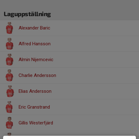
Laguppställning
Alexander Baric
Alfred Hansson
Almin Nijemcevic
Charlie Andersson
Elias Andersson
Eric Granstrand
Gillis Westerfjärd
Karl Sandberg