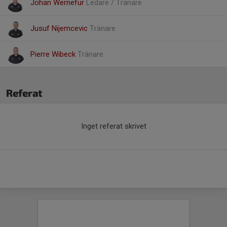
Johan Wernefur
Ledare / Tränare
Jusuf Nijemcevic
Tränare
Pierre Wibeck
Tränare
Referat
Inget referat skrivet