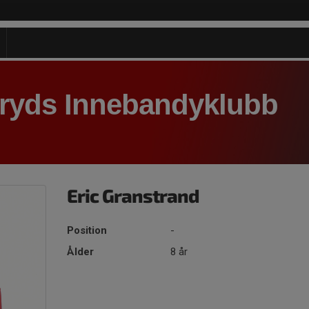
aryds Innebandyklubb
Eric Granstrand
Position
-
Ålder
8 år