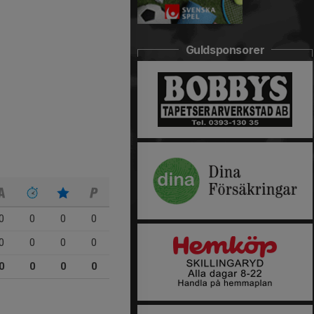
Guldsponsorer
0
0
0
0
0
0
0
0
0
0
0
0