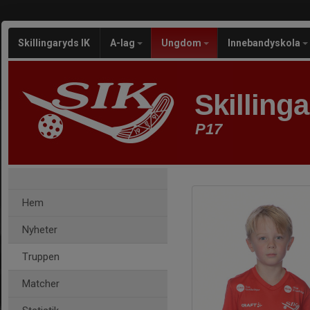
Skillingaryds IK
A-lag
Ungdom
Innebandyskola
Skilling
P17
Hem
Nyheter
Truppen
Matcher