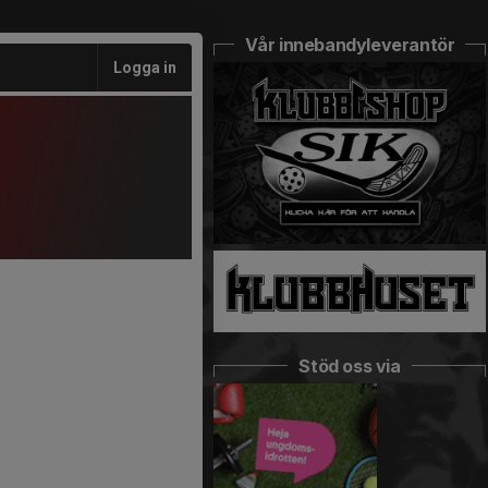
Vår innebandyleverantör
Logga in
Stöd oss via