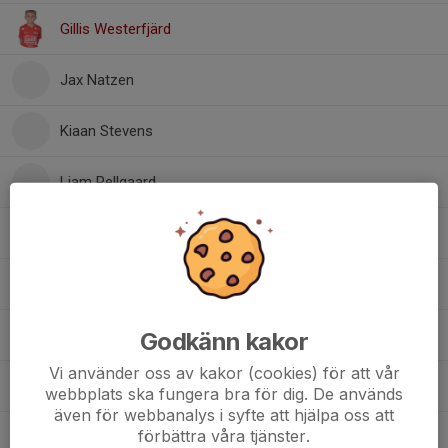
Gillis Westerfjärd
Jax Natzen
Kiaan Stevens
Liam Pellgaard
Loui Johansson
Lowe Wernefur
Max Fridell
Godkänn kakor
Vi använder oss av kakor (cookies) för att vår
Olle Jonsson
webbplats ska fungera bra för dig. De används
även för webbanalys i syfte att hjälpa oss att
förbättra våra tjänster.
Signe Åhman