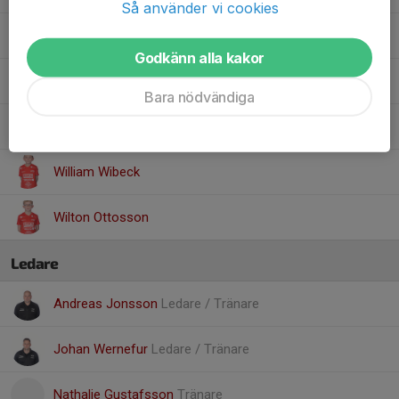
Så använder vi cookies
Sixten Farenius
Godkänn alla kakor
Theo Freyschuss
Bara nödvändiga
Wille Karlhager
William Wibeck
Wilton Ottosson
Ledare
Andreas Jonsson
Ledare / Tränare
Johan Wernefur
Ledare / Tränare
Nathalie Gustafsson
Tränare