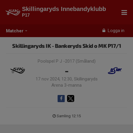
Skillingaryds Innebandyklubb
P17
Logga in
Matcher
Skillingaryds IK - Bankeryds Skid o MK P17/1
Poolspel P J -2017 (Småland)
-
17 nov 2024, 12:30, Skillingaryds
Arena 3-manna
Samling 12:15