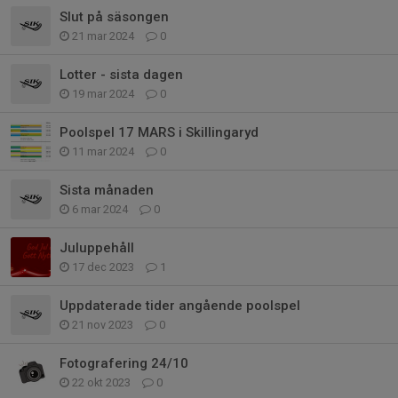
Slut på säsongen
21 mar 2024
0
Lotter - sista dagen
19 mar 2024
0
Poolspel 17 MARS i Skillingaryd
11 mar 2024
0
Sista månaden
6 mar 2024
0
Juluppehåll
17 dec 2023
1
Uppdaterade tider angående poolspel
21 nov 2023
0
Fotografering 24/10
22 okt 2023
0