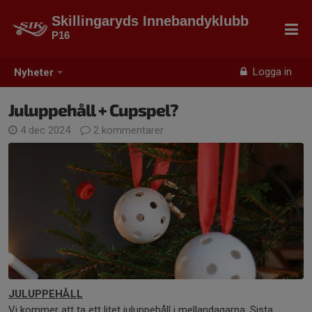
Skillingaryds Innebandyklubb
P16
Logga in
Nyheter
Juluppehåll + Cupspel?
4 dec 2024
2 kommentarer
JULUPPEHÅLL
Vi kommer att ta ett litet juluppehåll i mellandagarna. Sista