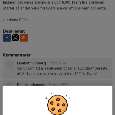
läktaren tills deras träning är slut (18.00). Fram tills träningen
startar så är det varje förälders ansvar att ens barn gör detta.
/Ledarna PF16
Dela nyhet
Kommentarer
Lisabeth Vinborg
17 dec 2024
Ser ut som att alla kalendernotiser är avbrutna? Ser inte
att PF16 finns med i kalendern från 14/1 kl 18… 🤗
Daniel Johansson
17 dec 2024
Tack, ska kolla på det🙂
Tidigare nyheter