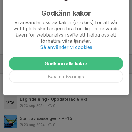
Hovslätt Cup
4 apr, 13:58
0
Godkänn kakor
Vi använder oss av kakor (cookies) för att vår
Bemanningsschema 25/26
webbplats ska fungera bra för dig. De används
14 okt 2025
0
även för webbanalys i syfte att hjälpa oss att
förbättra våra tjänster.
Slutet på säsongen
Så använder vi cookies
11 mar 2025
0
Juluppehåll + Cupspel?
Godkänn alla kakor
4 dec 2024
2
Bara nödvändiga
Kiosk och Sekretariat 2024/2025
8 okt 2024
0
Lagindelning - Uppdaterad 8 okt
23 sep 2024
0
Start av säsongen - PF16
23 aug 2024
0