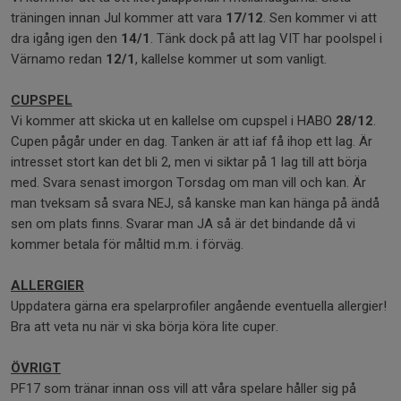
träningen innan Jul kommer att vara
17/12
. Sen kommer vi att
dra igång igen den
14/1
. Tänk dock på att lag VIT har poolspel i
Värnamo redan
12/1
, kallelse kommer ut som vanligt.
CUPSPEL
Vi kommer att skicka ut en kallelse om cupspel i HABO
28/12
.
Cupen pågår under en dag. Tanken är att iaf få ihop ett lag. Är
intresset stort kan det bli 2, men vi siktar på 1 lag till att börja
med. Svara senast imorgon Torsdag om man vill och kan. Är
man tveksam så svara NEJ, så kanske man kan hänga på ändå
sen om plats finns. Svarar man JA så är det bindande då vi
kommer betala för måltid m.m. i förväg.
ALLERGIER
Uppdatera gärna era spelarprofiler angående eventuella allergier!
Bra att veta nu när vi ska börja köra lite cuper.
ÖVRIGT
PF17 som tränar innan oss vill att våra spelare håller sig på