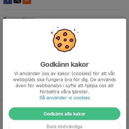
Kommentarer
Elias
8 dec 2020
Ordet "freespin" är ett engelska ord. Detta hänvisar till
snurrningen på slotens rullar, ett enastående casino
gratis som en belöning för spelaren, för att motivera
honom att spela eller att låta spelaren bekanta sig med
principerna för funktion och funktioner för den nya
Godkänn kakor
spelmaskinen. Läs mer om hur du får en sådan bonus
här
https://casinonsvenska.eu/free-spins-utan-
Vi använder oss av kakor (cookies) för att vår
insattning/
webbplats ska fungera bra för dig. De används
även för webbanalys i syfte att hjälpa oss att
förbättra våra tjänster.
Tidigare nyheter
Så använder vi cookies
Slutdramatik i Gnosjö!
13 okt 2024
0
Godkänn alla kakor
Nu drar vi igång Herrlaget säsongen 24/25
Bara nödvändiga