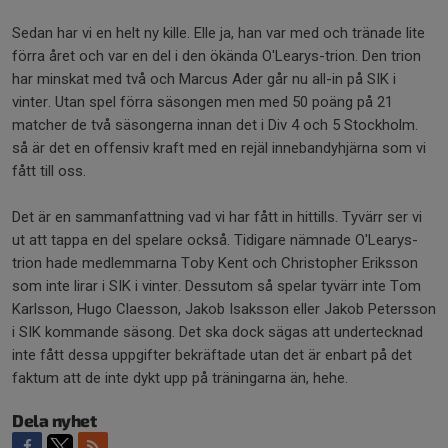
Sedan har vi en helt ny kille. Elle ja, han var med och tränade lite
förra året och var en del i den ökända O'Learys-trion. Den trion
har minskat med två och Marcus Ader går nu all-in på SIK i
vinter. Utan spel förra säsongen men med 50 poäng på 21
matcher de två säsongerna innan det i Div 4 och 5 Stockholm.
så är det en offensiv kraft med en rejäl innebandyhjärna som vi
fått till oss.
Det är en sammanfattning vad vi har fått in hittills. Tyvärr ser vi
ut att tappa en del spelare också. Tidigare nämnade O'Learys-
trion hade medlemmarna Toby Kent och Christopher Eriksson
som inte lirar i SIK i vinter. Dessutom så spelar tyvärr inte Tom
Karlsson, Hugo Claesson, Jakob Isaksson eller Jakob Petersson
i SIK kommande säsong. Det ska dock sägas att undertecknad
inte fått dessa uppgifter bekräftade utan det är enbart på det
faktum att de inte dykt upp på träningarna än, hehe.
Dela nyhet