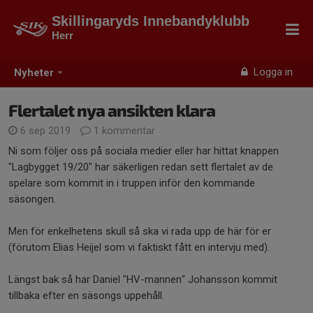
Skillingaryds Innebandyklubb
Herr
Logga in
Nyheter
Flertalet nya ansikten klara
6 sep 2019
1 kommentar
Ni som följer oss på sociala medier eller har hittat knappen
"Lagbygget 19/20" har säkerligen redan sett flertalet av de
spelare som kommit in i truppen inför den kommande
säsongen.
Men för enkelhetens skull så ska vi rada upp de här för er
(förutom Elias Heijel som vi faktiskt fått en intervju med).
Längst bak så har Daniel "HV-mannen" Johansson kommit
tillbaka efter en säsongs uppehåll.