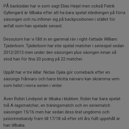
PÅ backsidan har vi som sagt Elias Heijel men också Patrik
Gyllengard är tillbaka efter att ha bara spelat inledningen på förra
säsongen och nu infinner sig på backpositionen i stället för
anfall som han spelade senast.
Dessutom har vi fått in en gammal räv i right-fattade William
Tjäderborn. Tjäderborn har inte spelat matcher i seriespel sedan
2012/2013 men under den säsongen plus säongen innan så
stod han för fina 20 poäng på 22 matcher.
Uppåt har vi tre killar. Niclas Ojala gör comeback efter en
säsongs frånvaro och hans blotta närvaro kan skrämma vem
som helst i norra serien i vinter.
Även Robin Lindqvist är tilbaka i klubben. Robin har bara spelat
två A-lagsmatcher, en träningsmatch och en seriematch
säsongen 15/16 men har sedan dess lirat ungdoms och
juniorinnebandy fram till 17/18 så efter ett års fullt uppehåll är
han tillbaka.