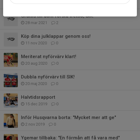
22 aug 2024
0
Grattis till dom första trettio, SIK!
28 mar 2021
2
Köp dina julklappar genom oss!
11 nov 2020
0
Meriterat nyförvärv klart!
20 aug 2020
0
Dubbla nyförvärv till SIK!
20 maj 2020
0
Halvtidsrapport
15 dec 2019
0
Inför Husqvarna borta: "Mycket mer att ge"
2 nov 2019
0
Ygemar tillbaka: "En förmån att få vara med"