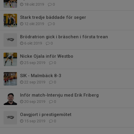
18 okt 2019
0
Stark tredje bäddade för seger
12 okt 2019
0
Brödratrion gick i bräschen i första trean
6 okt 2019
0
Nicke Ojala inför Westbo
25 sep 2019
0
SIK - Malmbäck 8-3
22 sep 2019
0
Inför match-Intervju med Erik Friberg
20 sep 2019
0
Oavgjort i prestigemötet
15 sep 2019
0