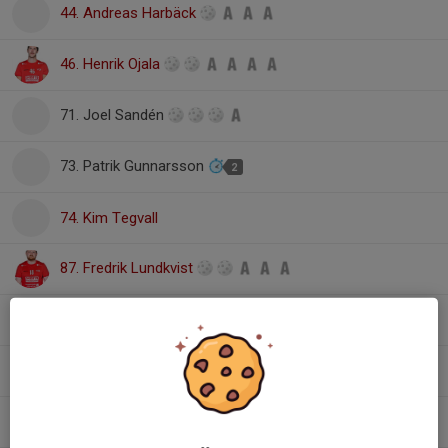
44. Andreas Harbäck
46. Henrik Ojala
71. Joel Sandén
73. Patrik Gunnarsson
2
74. Kim Tegvall
87. Fredrik Lundkvist
Isac Sandahl
Jakob Gustavsson
Jonas Ragnarsson