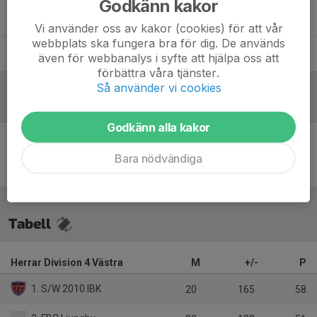
Godkänn kakor
Noa Sandahl
Vi använder oss av kakor (cookies) för att vår
webbplats ska fungera bra för dig. De används
Oscar Lönnblad
även för webbanalys i syfte att hjälpa oss att
förbättra våra tjänster.
Så använder vi cookies
Referat
Godkänn alla kakor
Inget referat skrivet
Bara nödvändiga
Tabell
Herrar Division 4 Västra
M
+/-
P
1. S/W 2010 IBK
20
165
58