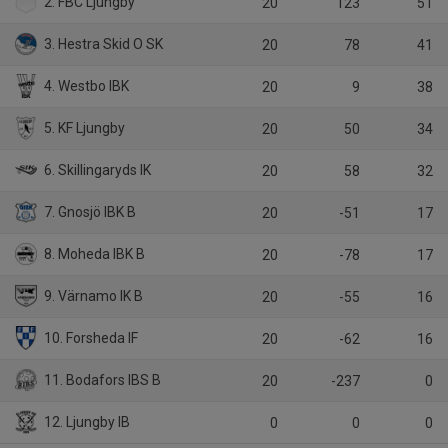
2. FBC Ljungby
20
123
51
3. Hestra Skid O SK
20
78
41
4. Westbo IBK
20
9
38
5. KF Ljungby
20
50
34
6. Skillingaryds IK
20
58
32
7. Gnosjö IBK B
20
-51
17
8. Moheda IBK B
20
-78
17
9. Värnamo IK B
20
-55
16
10. Forsheda IF
20
-62
16
11. Bodafors IBS B
20
-237
0
12. Ljungby IB
0
0
0