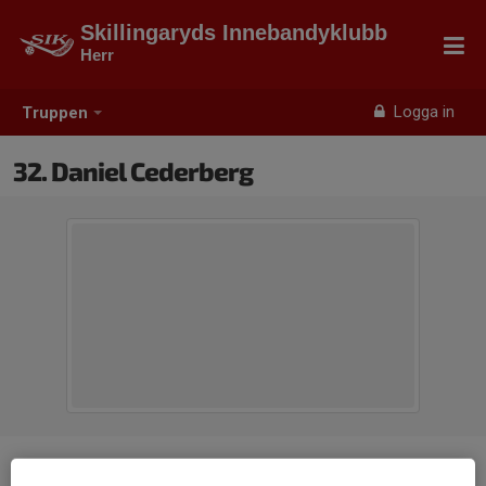
Skillingaryds Innebandyklubb
Herr
Logga in
Truppen
32. Daniel Cederberg
Position
-