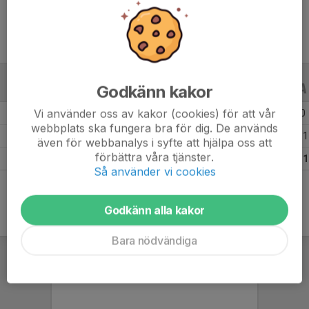
Godkänn kakor
ALLA SERIER
ALLA ÅR
Vi använder oss av kakor (cookies) för att vår
Säsongen 25/26
8
0
0
webbplats ska fungera bra för dig. De används
Säsongen 24/25
17
7
11
även för webbanalys i syfte att hjälpa oss att
förbättra våra tjänster.
Totalt
25
7
11
Så använder vi cookies
Godkänn alla kakor
Bara nödvändiga