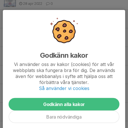
28 apr 2022
0
Träningar fredagar
13 jan 2022
0
Träning 27/12
27 dec 2021
0
Föräldramöte
Godkänn kakor
19 okt 2021
0
Vi använder oss av kakor (cookies) för att vår
webbplats ska fungera bra för dig. De används
Säsongens första poolspel är till ända.
även för webbanalys i syfte att hjälpa oss att
16 okt 2021
0
förbättra våra tjänster.
Så använder vi cookies
Inför fotograferingen, m.m.
4 okt 2021
0
Godkänn alla kakor
SÄSONGSTART!
22 aug 2021
0
Bara nödvändiga
Inställd träning!