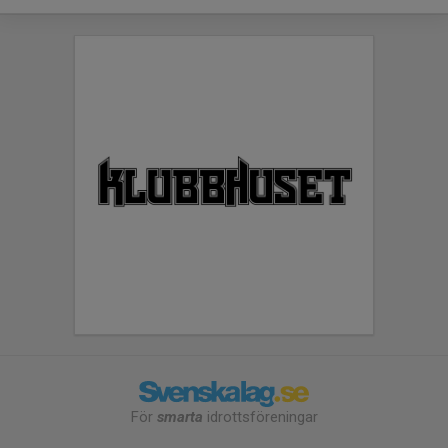
För
smarta
idrottsföreningar