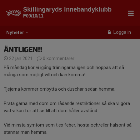
Skillingaryds Innebandyklubb
F09/10/11
Logga in
Nyheter
ÄNTLIGEN!!
22 jan 2021
0 kommentarer
På måndag kör vi igång träningarna igen och hoppas att så
många som möjligt vill och kan komma!
Tjejerna kommer ombytta och duschar sedan hemma.
Prata gärna med dom om rådande restriktioner så ska vi göra
vad vi kan för att se till att dom håller avstånd.
Vid minsta symtom som t.ex feber, hosta och/eller halsont så
stannar man hemma.