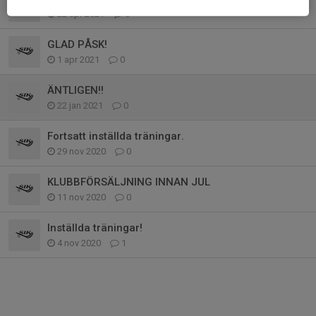
22 apr 2021
0
GLAD PÅSK!
1 apr 2021
0
ÄNTLIGEN!!
22 jan 2021
0
Fortsatt inställda träningar.
29 nov 2020
0
KLUBBFÖRSÄLJNING INNAN JUL
11 nov 2020
0
Inställda träningar!
4 nov 2020
1