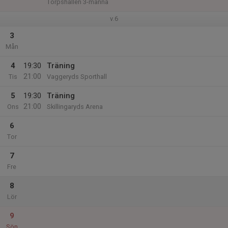
Torpshallen 3-manna
v.6
3
Mån
4
19:30
Träning
21:00
Tis
Vaggeryds Sporthall
5
19:30
Träning
21:00
Ons
Skillingaryds Arena
6
Tor
7
Fre
8
Lör
9
Sön