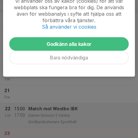
Vi använder oss av kakor (cookies) för att vår
webbplats ska fungera bra för dig. De används
v.8
även för webbanalys i syfte att hjälpa oss att
17
förbättra våra tjänster.
Mån
Så använder vi cookies
18
19:30
Träning
21:00
Tis
Vaggeryds Sporthall
Godkänn alla kakor
19
19:30
Träning
Bara nödvändiga
21:00
Ons
Skillingaryds Arena
20
Tor
21
Fre
22
15:00
Match mot Westbo IBK
17:00
Lör
Damer Division 2 Västra
Smålandsstenars Sporthall
23