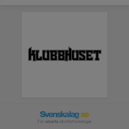
För
smarta
idrottsföreningar