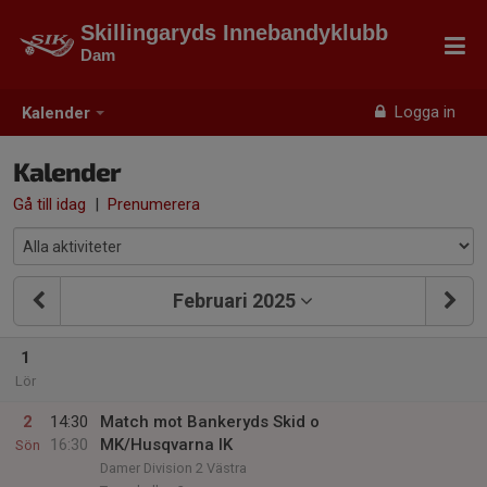
Skillingaryds Innebandyklubb
Dam
Logga in
Kalender
Kalender
Gå till idag
|
Prenumerera
Februari 2025
1
Lör
2
14:30
Match mot Bankeryds Skid o
16:30
MK/Husqvarna IK
Sön
Damer Division 2 Västra