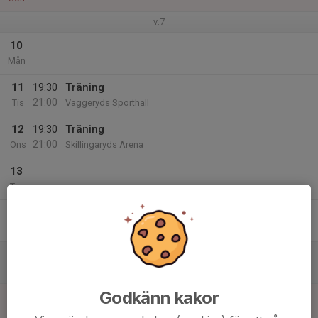
v.7
10
Mån
11
19:30
Träning
21:00
Tis
Vaggeryds Sporthall
12
19:30
Träning
21:00
Ons
Skillingaryds Arena
13
Tor
14
Fre
15
Lör
Godkänn kakor
16
Sön