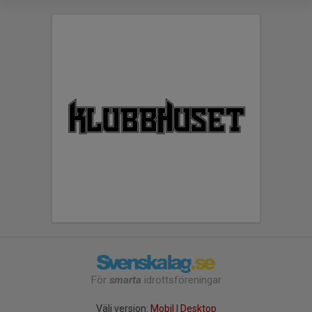
För
smarta
idrottsföreningar
Välj version:
Mobil
|
Desktop