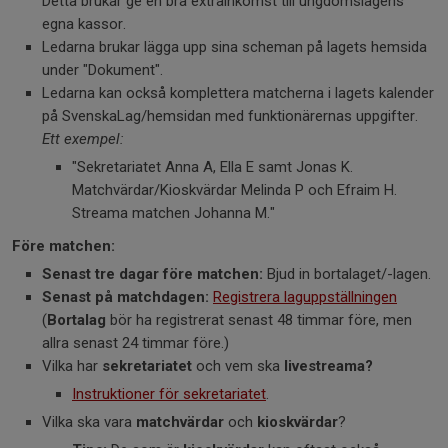
Detta brukar ge en bra extrainkomst till ungdomslagens
egna kassor.
Ledarna brukar lägga upp sina scheman på lagets hemsida
under "Dokument".
Ledarna kan också komplettera matcherna i lagets kalender
på SvenskaLag/hemsidan med funktionärernas uppgifter.
Ett exempel:
"Sekretariatet Anna A, Ella E samt Jonas K.
Matchvärdar/Kioskvärdar Melinda P och Efraim H.
Streama matchen Johanna M."
Före matchen:
Senast tre dagar före matchen:
Bjud in bortalaget/-lagen.
Senast på matchdagen:
Registrera laguppställningen
(
Bortalag
bör ha registrerat senast 48 timmar före, men
allra senast 24 timmar före.)
Vilka har
sekretariatet
och vem ska
livestreama?
Instruktioner för sekretariatet
.
Vilka ska vara
matchvärdar
och
kioskvärdar
?