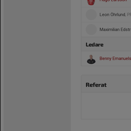
Leon Öhrlund
, P
Maximilian Edst
Ledare
Benny Emanuel
Referat