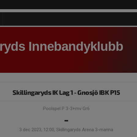
aryds Innebandyklubb
Skillingaryds IK Lag 1 - Gnosjö IBK P15
Poolspel P 3-3+mv Gr6
-
3 dec 2023, 12:00, Skillingaryds Arena 3-manna