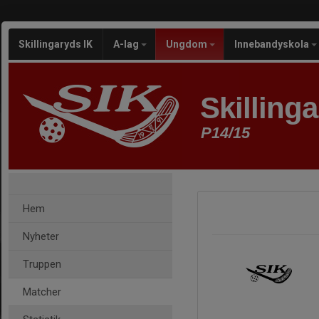
Skillingaryds IK
A-lag
Ungdom
Innebandyskola
Skilling
P14/15
Hem
Nyheter
Truppen
Matcher