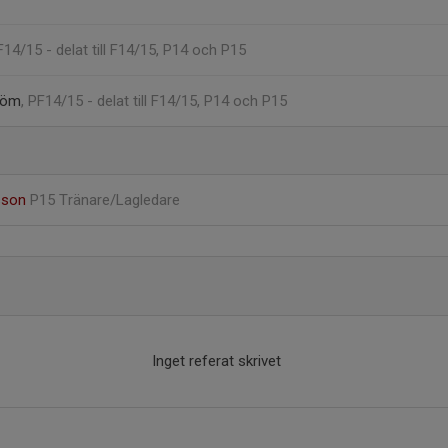
F14/15 - delat till F14/15, P14 och P15
röm
, PF14/15 - delat till F14/15, P14 och P15
sson
P15 Tränare/Lagledare
Inget referat skrivet