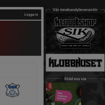
Vår innebandyleverantör
Logga in
Stöd oss via