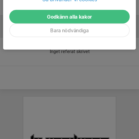
Benny Emanuelsson
P15 Tränare/Lagledare
Godkänn alla kakor
Bara nödvändiga
Referat
Inget referat skrivet