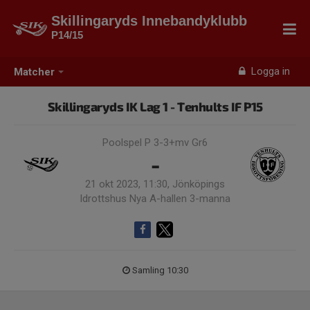
Skillingaryds Innebandyklubb
P14/15
Logga in
Matcher
Skillingaryds IK Lag 1 - Tenhults IF P15
Poolspel P 3-3+mv Gr6
-
21 okt 2023, 11:30, Jönköpings
Idrottshus Nya A-hallen 3-manna
Samling 10:30