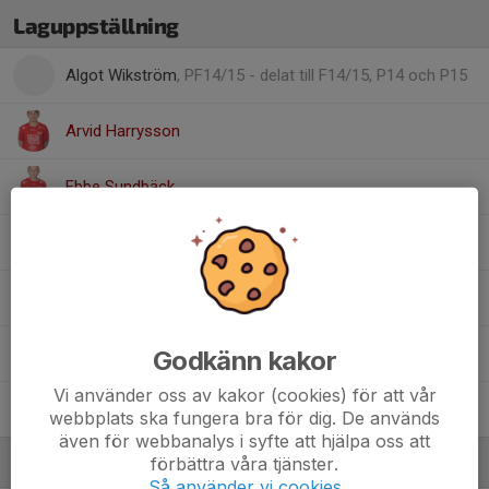
Laguppställning
Algot Wikström
, PF14/15 - delat till F14/15, P14 och P15
Arvid Harrysson
Ebbe Sundbäck
Edvin Berggren
Melker Ebefors
Sam Emanuelsson
Godkänn kakor
Vi använder oss av kakor (cookies) för att vår
Viggo Nyström
webbplats ska fungera bra för dig. De används
även för webbanalys i syfte att hjälpa oss att
förbättra våra tjänster.
Ledare
Så använder vi cookies