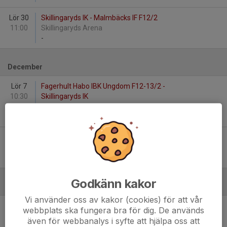
Lör 30
Skillingaryds IK - Malmbäcks IF F12/2
11:00
Skillingaryds Arena
-
December
Lör 7
Fagerhult Habo IBK Ungdom F12-13/2 -
10:30
Skillingaryds IK
Habo Sporthall A
-
Sön 15
Hovslätts IK F13 - Skillingaryds IK
10:30
Stadsgården, Råslätt
-
Godkänn kakor
Januari - 2025
Vi använder oss av kakor (cookies) för att vår
Lör 11
Skillingaryds IK - Jönköpings IK F13
webbplats ska fungera bra för dig. De används
11:00
Skillingaryds Arena
även för webbanalys i syfte att hjälpa oss att
-