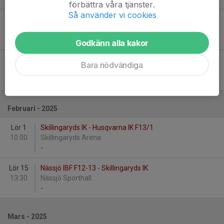
förbättra våra tjänster.
Så använder vi cookies
Sön 19
Husqvarna IK F13/2 - Skillingaryds IK
09:30
Fagerslätt Idrottshall 3-manna
-
Godkänn alla kakor
Sön 26
Barnarps IF F12-13 - Skillingaryds IK
Bara nödvändiga
14:30
Barnarps Sporthall
-
Februari - 2025
Lör 1
Skillingaryds IK - Husqvarna IK F13/1
10:00
Skillingaryds Arena
-
Lör 15
Nässjö IBF F12-13 - Skillingaryds IK
13:30
Nässjö Sporthall
-
Mars - 2025