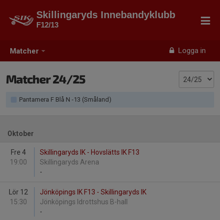
Skillingaryds Innebandyklubb
F12/13
Logga in
Matcher
Matcher 24/25
Pantamera F Blå N -13 (Småland)
Oktober
Fre 4
Skillingaryds IK - Hovslätts IK F13
19:00
Skillingaryds Arena
-
Lör 12
Jönköpings IK F13 - Skillingaryds IK
15:30
Jönköpings Idrottshus B-hall
-