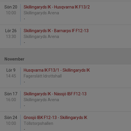
Sön 20
Skillingaryds IK - Husqvarna IK F13/2
10:00
Skillingaryds Arena
-
Lör 26
Skillingaryds IK - Barnarps IF F12-13
13:30
Skillingaryds Arena
-
November
Lör 9
Husqvarna IK F13/1 - Skillingaryds IK
14:45
Fagerslätt Idrottshall
-
Sön 17
Skillingaryds IK - Nässjö IBF F12-13
16:00
Skillingaryds Arena
-
Sön 24
Gnosjö IBK F12-13 - Skillingaryds IK
10:00
Töllstorpshallen
-