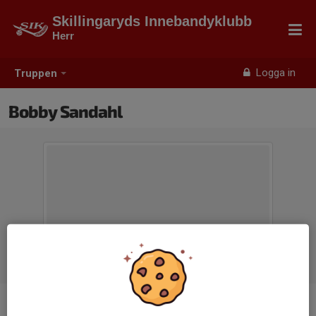
Skillingaryds Innebandyklubb
Herr
Logga in
Truppen
Bobby Sandahl
Titel
Ledare