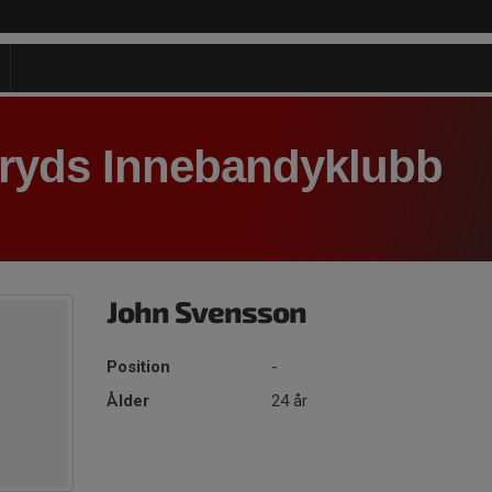
aryds Innebandyklubb
John Svensson
Position
-
Ålder
24 år