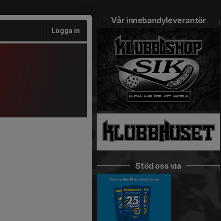
Vår innebandyleverantör
Logga in
Stöd oss via