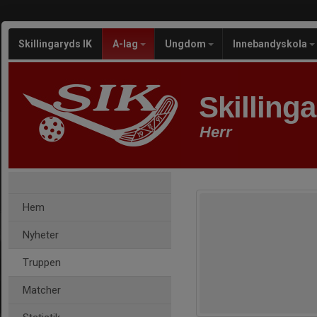
Skillingaryds IK
A-lag
Ungdom
Innebandyskola
Skilling
Herr
Hem
Nyheter
Truppen
Matcher