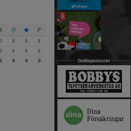
0
0
0
0
0
0
0
0
Guldsponsorer
0
0
0
0