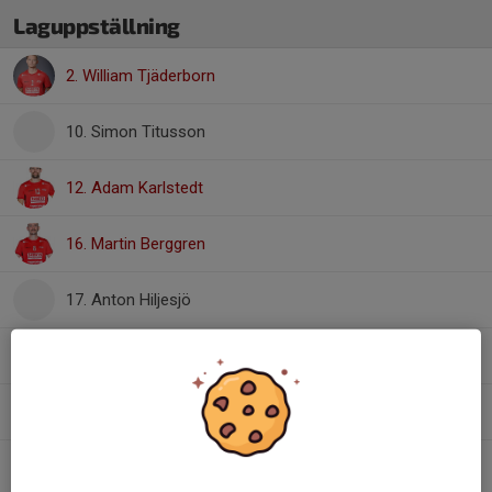
Laguppställning
2. William Tjäderborn
10. Simon Titusson
12. Adam Karlstedt
16. Martin Berggren
17. Anton Hiljesjö
25. Max Backlund
2
44. Lucas Ahlgren
46. Henrik Ojala