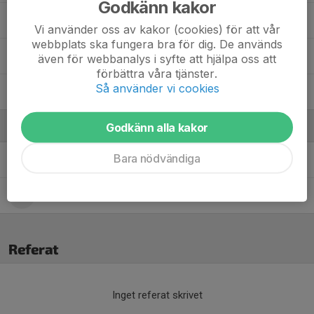
Godkänn kakor
73. Patrik Gunnarsson
Vi använder oss av kakor (cookies) för att vår
webbplats ska fungera bra för dig. De används
87. Fredrik Lundkvist
även för webbanalys i syfte att hjälpa oss att
förbättra våra tjänster.
Så använder vi cookies
Jonas Ragnarsson
Godkänn alla kakor
Ledare
Bara nödvändiga
Elias Heijel
Huvudtränare
Hans Bergman
Laganknuten
Referat
Inget referat skrivet