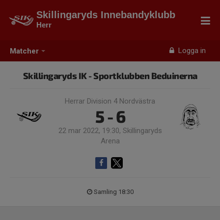
Skillingaryds Innebandyklubb
Herr
Logga in
Matcher
Skillingaryds IK - Sportklubben Beduinerna
Herrar Division 4 Nordvästra
5 - 6
22 mar 2022, 19:30, Skillingaryds
Arena
Samling 18:30