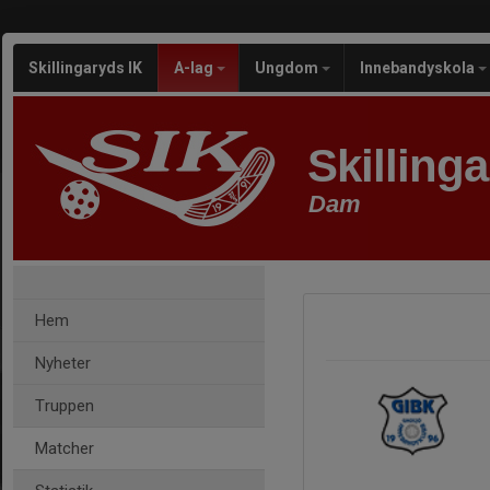
Skillingaryds IK
A-lag
Ungdom
Innebandyskola
Skilling
Dam
Hem
Nyheter
Truppen
Matcher