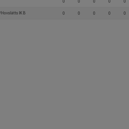
0
0
0
0
0
/Hovslätts IK B
0
0
0
0
0