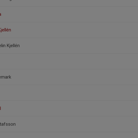
a
Kjellén
in Kjellén
emark
l
stafsson