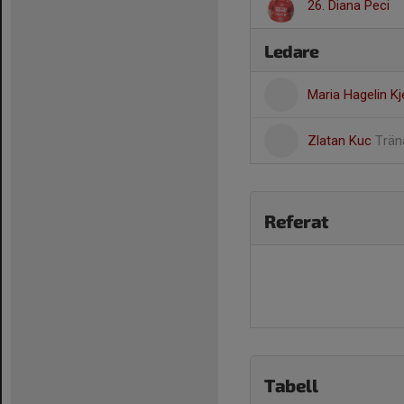
26. Diana Peci
Ledare
Maria Hagelin Kj
Zlatan Kuc
Trän
Referat
Tabell