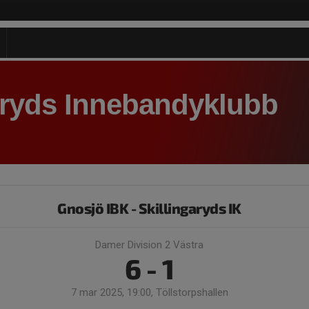
aryds Innebandyklubb
Gnosjö IBK - Skillingaryds IK
Damer Division 2 Västra
6 - 1
7 mar 2025, 19:00, Töllstorpshallen