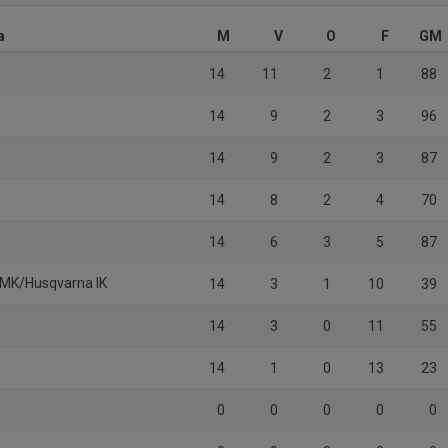
a
M
V
O
F
GM
14
11
2
1
88
14
9
2
3
96
14
9
2
3
87
14
8
2
4
70
14
6
3
5
87
 MK/Husqvarna IK
14
3
1
10
39
14
3
0
11
55
14
1
0
13
23
0
0
0
0
0