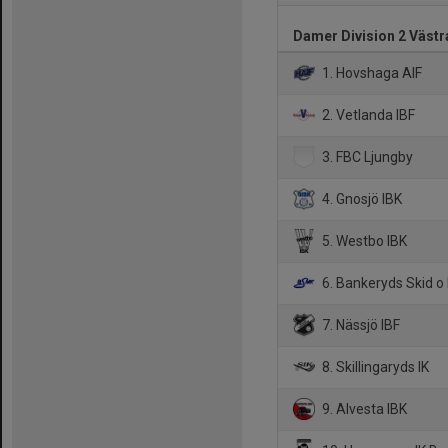
Damer Division 2 Västr
1. Hovshaga AIF
2. Vetlanda IBF
3. FBC Ljungby
4. Gnosjö IBK
5. Westbo IBK
6. Bankeryds Skid o
7. Nässjö IBF
8. Skillingaryds IK
9. Alvesta IBK