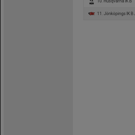
10. Husqvarna IK B
11. Jönköpings IK B 