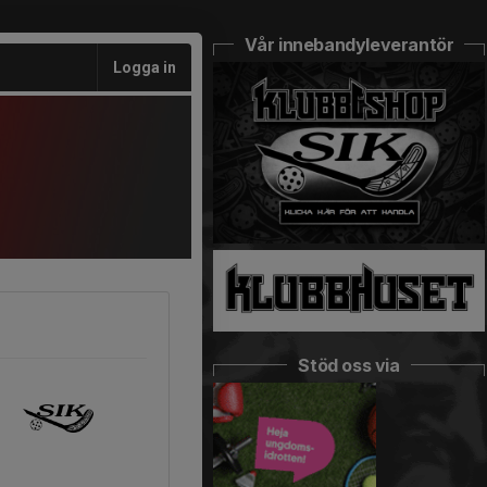
Vår innebandyleverantör
Logga in
Stöd oss via