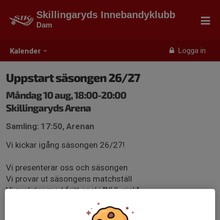
Skillingaryds Innebandyklubb
Dam
Logga in
Kalender
Uppstart säsongen 26/27
Måndag 10 aug, 18:00-20:00
Skillingaryds Arena
Samling: 17:50, Arenan
Vi kickar igång säsongen 26/27!
Vi presenterar oss och säsongen
Vi provar ut säsongens matchställ
Vi avslutar med fritt spel i "NHL-rink"
Det bjuds på lite lättare tilltugg